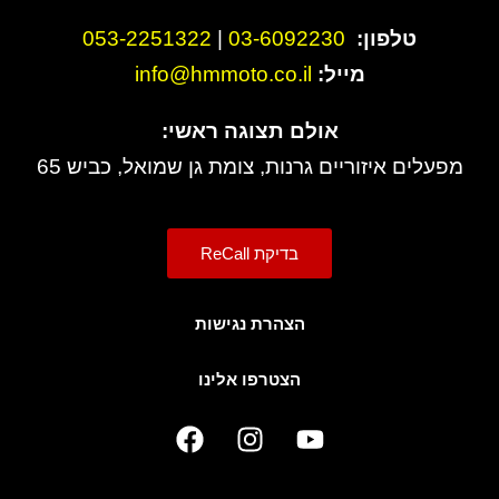
טלפון:
3-6092230
0
|
053-2251322
מייל:
info@hmmoto.co.il
אולם תצוגה ראשי:
מפעלים איזוריים גרנות, צומת גן שמואל, כביש 65
בדיקת ReCall
הצהרת נגישות
הצטרפו אלינו
F
I
Y
a
n
o
c
s
u