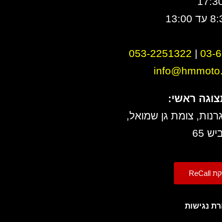
17:3
053-2251322
|
0
3-
info@hmmoto.c
צוגה ראשי:
רנות, צומת גן שמואל,
יש 65
ReCall
ת נגישות