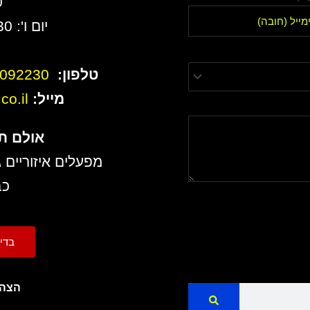
0
יום ו': 8:30 עד 13:00
טלפון:
6092230
מייל:
o.il
אולם ת
מפעלים איזוריים ג
כב
בדיקת 
הצהר